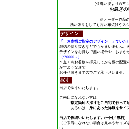
（仮縫い後より通常
お急ぎの
※オーダー作品
洗い張りをしても古い布焼けやス
デザイン
「 お客様ご指定のデザイン 」でいた
雑誌の切り抜きなどでもかまいません。
デザインをお持ちで無い場合や「おまか
（\20000～)
１点１点お着物を拝見してから柄の配置
かすような形で
お任せ頂きますのでご了承下さいませ。
採寸
当店で採寸いたします。
ご来店になれない方は
指定箇所の採寸をご自宅で行って
あるいは…
身にあった洋服をサイ
当店で仮縫いいたします。(一回／無料)
（ご来店になれない場合は見本やサイズ
い。）