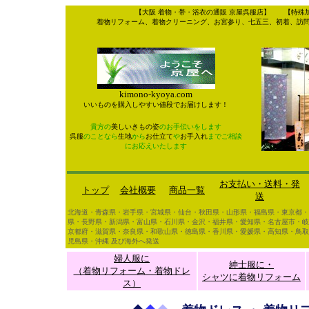
【大阪 着物・帯・浴衣の通販 京屋呉服店】 【特殊
着物リフォーム、着物クリーニング、お宮参り、七五三、初着、訪
kimono-kyoya.com
いいものを購入しやすい値段でお届けします！
貴方の
美しいきもの姿
のお手伝いをします
呉服
のことなら
生地
から
お仕立て
や
お手入れ
までご相談
にお応えいたします
お支払い・送料・発
トップ
会社概要
商品一覧
送
北海道・青森県・岩手県・宮城県・仙台・秋田県・山形県・福島県・東京都・
県・長野県・新潟県・富山県・石川県
・金沢
・福井県・愛知県・名古屋市・岐
京都府・滋賀県・奈良県・和歌山県・徳島県・香川県・愛媛県・高知県・鳥取
児島県・沖縄 及び海外へ発送
婦人服に
紳士服に・
（着物リフォーム・着物ドレ
シャツに着物リフォーム
ス）