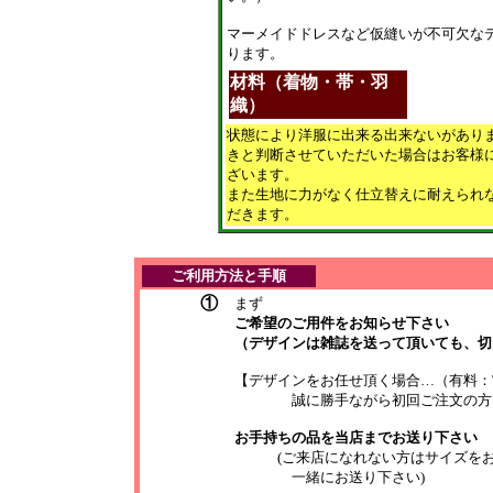
マーメイドドレスなど仮縫いが不可欠な
ります。
材料（着物・帯・羽
織）
状態により洋服に出来る出来ないがあり
きと判断させていただいた場合はお客様
ざいます。
また生地に力がなく仕立替えに
耐えられ
だきます。
ご利用方法と手順
①
まず
ご希望のご用件をお知らせ下さい
（デザインは雑誌を送って頂いても、
切
【
デザインをお任せ頂く場合…（有料：\2
誠に勝手ながら初回ご注文の方はご
お手持ちの品を当店までお送り下さい
(ご来店になれない方はサイズを
一緒にお送り下さい)