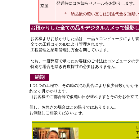
発送時にはお知らせメールをお送りします。
京屋
* 納品後の縫い直しは別途代金を頂戴
お預かりした全ての品をデジタルカメラで撮影
お客様よりお預かりした品は、一品々コンピュータにより管
全ての工程はそのIDにより管理されます。
工程管理と納期管理に万全を期しています。
なお、一度弊店で承ったお客様のご寸法はコンピュータの
特別な場合を除き再度採寸の必要はありません。
納期
1つ1つの工程で、その時の混み具合
により多少日数がかかる
約２ヶ月かかります。
（お客様のご都合等で仮縫い日が遅れますとその分お仕立て
但し、お急ぎの場合はこの限りではありません。
お気軽にご相談くださいませ。
E
T