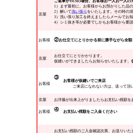
ご返事がYESの場合
、
お客様お一人お一人の
1）まず最初に、お客様からお預かりした品
2）
解いて
洗い張り
をいたします。
その時の
京屋
3）
洗い張り加工を終えましたらメールでお
4）
シミ抜き等が必要でしかもお客様から要
②
お客様
お仕立てにとりかかる前に勝手ながら全額
お仕立てにとりかかります。
京屋
仮縫いができましたらお知らせいたします。
③
お客様が仮縫いでご来店
お客様
ご来店になれない方は、送って頂
京屋
お洋服が出来上がりましたらお支払い残額を
④
お客様
お支払い残額をご入金ください
お支払い残額のご入金確認次第、お送りいた