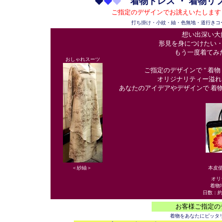
◆
◆
◆
着物ドレス ・ 着物リ
ご指定のデザインでお誂えいたします
打ち掛け・小紋・紬・色無地・道行きコ
想い出深い大
形見を身につけたい・
もう一度着てみた い・
おしゃれスーツ
ご指定のデザインで " 着物
オリジナリティー溢れる 
あなたのアイデアやデザインで 着
＜紗紬＞
本皮
オリ
着物
日数：
お客様ご指定の
着物をあなたにピッタ