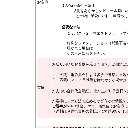
お客様
【 品物の送付方法 】
品物
をあらかじめ
ビニール袋に
と一緒に
紙袋にいれて当店迄お
必要な寸法
１．バスト２．ウエスト３．ヒップ
特殊なファンデーション（補整下着
履かれる場合は
その旨お知らせ下さい。
お送り頂いたお着物を見せて頂き、ご相談ご
この間、混み具合により多少ご連絡に日数
↓
ご説明に２～３日以後お待たせする場合は
京屋
、
お支払い合計代金明細
出来上がり予定日を
お客様にその方法で進めるかどうかの承認を
ご返事がNO
の場合、ヤマト宅急便でお客様に
（送料はお客様負担の着払いにて返送いたし