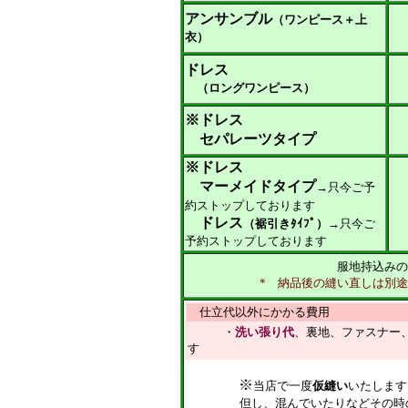
アンサンブル
（ワンピース＋上
衣）
ドレス
（
ロングワンピース
）
※ドレス
セパレーツ
タイプ
※ドレス
マーメイドタイプ
→只今
ご予
約
ストップしております
ドレス
（
裾引きﾀｲﾌﾟ
）
→只今
ご
予約
ストップしております
服地持込みの
* 納品後の縫い直しは別
仕立代以外にかかる費用
・
洗い張り代
、裏地、ファスナー
す
※
当店で一度
仮縫い
いたします
但し、混んでいたりなどその時